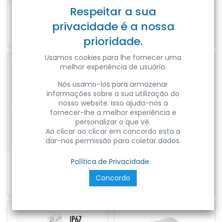
Respeitar a sua
NEON LED L 9.6W 24V 2700K IP67
NEON LED 10W 24V 2700K IP68 10M
Ref:
NEON-
Ref:
NEON-
privacidade é a nossa
L96W24V2700KIP67
10W24V2700KIP68
prioridade.
Usamos cookies para lhe fornecer uma
melhor experiência de usuário.
Nós usamo-los para armazenar
informações sobre a sua utilização do
nosso website. Isso ajuda-nos a
fornecer-lhe a melhor experiência e
personalizar o que vê.
Ao clicar ao clicar em concordo esta a
dar-nos permissão para coletar dados.
Política de Privacidade
NEON LED S 9.6W 24V BLUE IP67
NEON LED L RGB+W TAMPA FINAL
Ref:
NEON-
Concordo
S96W24VBLUEIP67
Ref:
NEON-LRGBWEND