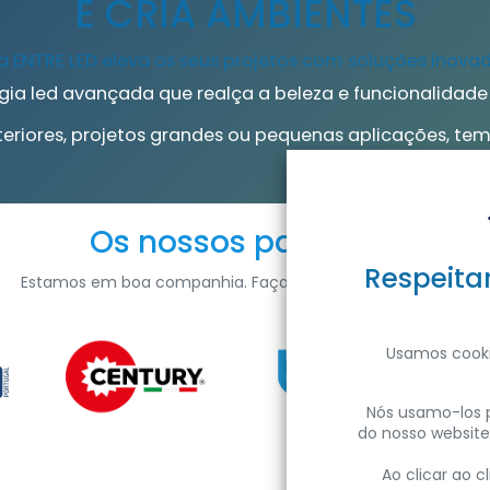
E CRIA AMBIENTES
ENTRE LED eleva os seus projetos com soluções inovado
gia led avançada que realça a beleza e funcionalidade
xteriores, projetos grandes ou pequenas aplicações, t
Empresa
Os nossos parceiros
Sobre a ENTRE LED
Respeita
Notícias
Estamos em boa companhia. Faça parte da nossa família.
Carreiras
V
Sustentabilidade
Usamos cooki
Propósito
Nós usamo-los p
do nosso website
Ao clicar ao 