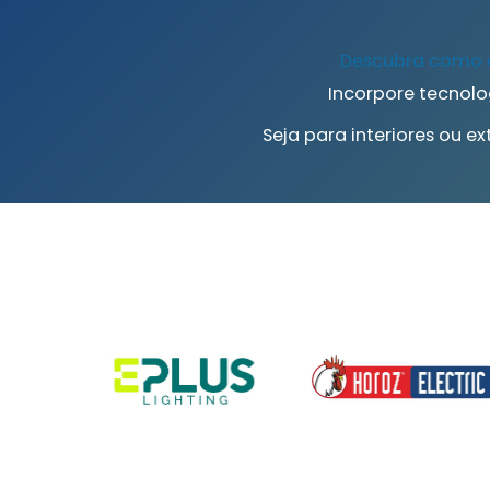
Descubra como a 
Incorpore tecnolo
Seja para interiores ou e
Ajuda
Obter Ajuda
Envios e Entregas
Devoluções
Contactos
Livro de Reclamações
Elogios