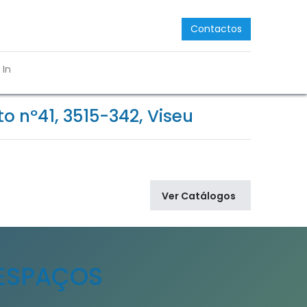
Contactos
 In
 nº41, 3515-342, Viseu
Ver Catálogos
 ESPAÇOS