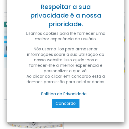
144W12VRGBDIGITALIP20
30W24V3000KIP20
Respeitar a sua
privacidade é a nossa
prioridade.
EPLUS LIGHTING
EPLUS LIGHTING
Usamos cookies para lhe fornecer uma
melhor experiência de usuário.
Nós usamo-los para armazenar
informações sobre a sua utilização do
nosso website. Isso ajuda-nos a
fornecer-lhe a melhor experiência e
personalizar o que vê.
Ao clicar ao clicar em concordo esta a
FITA LED EPRO 22W 24V 3000K IP20 5M
FITA LED EPRO S 7.2W 12V 4500K IP65 5M
dar-nos permissão para coletar dados.
Ref:
EPRO-
Ref:
EPRO-
22W24V3000KIP20
S72W12V4500KIP65
Política de Privacidade
Concordo