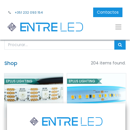
Contactos
+351 232 093 154
Shop
204 items found.
EPLUS LIGHTING
EPLUS LIGHTING
FITA LED EPRO 14.4W 12V RGB DIGITAL IP20 5M
FITA LED EFFI 30W 24V 3000K IP20 5M
Ref:
EPRO-
Ref:
EFFI-