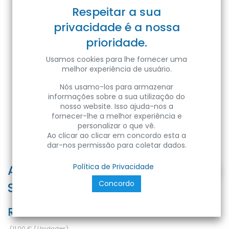
Respeitar a sua
privacidade é a nossa
prioridade.
Usamos cookies para lhe fornecer uma
melhor experiência de usuário.
Nós usamo-los para armazenar
informações sobre a sua utilização do
nosso website. Isso ajuda-nos a
fornecer-lhe a melhor experiência e
personalizar o que vê.
Ao clicar ao clicar em concordo esta a
dar-nos permissão para coletar dados.
ACCESSORIO BASE PALETTO
Política de Privacidade
Concordo
SUNNY - Color Box
Ref:
SUN-BASE
(
11,00
€
/
Unidades
)