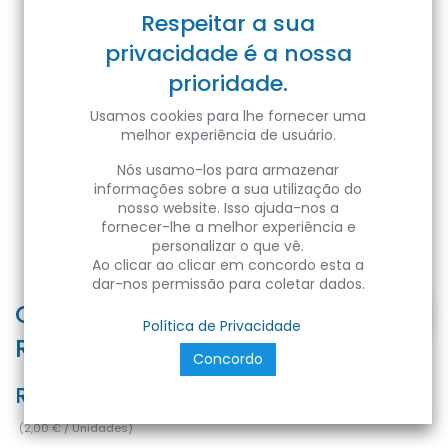
Respeitar a sua
privacidade é a nossa
prioridade.
Usamos cookies para lhe fornecer uma
melhor experiência de usuário.
Nós usamo-los para armazenar
informações sobre a sua utilização do
nosso website. Isso ajuda-nos a
fornecer-lhe a melhor experiência e
personalizar o que vê.
Ao clicar ao clicar em concordo esta a
dar-nos permissão para coletar dados.
COVER DOWNLIGHT SPOT 65 NERO
Política de Privacidade
ROUND
Concordo
Ref:
SP65-RNE
(
2,00
€
/
Unidades
)