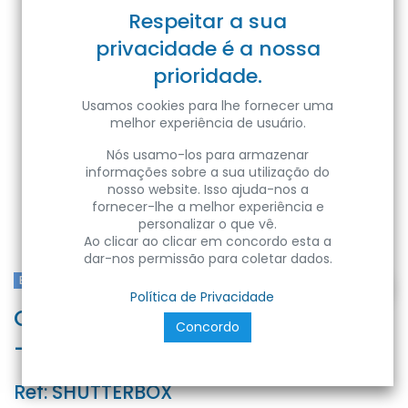
Respeitar a sua
privacidade é a nossa
prioridade.
Usamos cookies para lhe fornecer uma
melhor experiência de usuário.
Nós usamo-los para armazenar
informações sobre a sua utilização do
nosso website. Isso ajuda-nos a
fornecer-lhe a melhor experiência e
personalizar o que vê.
Ao clicar ao clicar em concordo esta a
dar-nos permissão para coletar dados.
Blebox
Política de Privacidade
Controlador para persiana 230V
Concordo
- µWiFi
Ref:
SHUTTERBOX