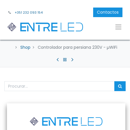
Contactos
+351 232 093 154
Shop
Controlador para persiana 230V - µWiFi