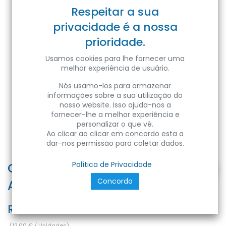
Respeitar a sua
privacidade é a nossa
prioridade.
Usamos cookies para lhe fornecer uma
melhor experiência de usuário.
Nós usamo-los para armazenar
informações sobre a sua utilização do
nosso website. Isso ajuda-nos a
fornecer-lhe a melhor experiência e
personalizar o que vê.
Ao clicar ao clicar em concordo esta a
dar-nos permissão para coletar dados.
COVER NERA 2m x PROFILO IN
Política de Privacidade
Concordo
ALLUMINIO KPRI-2508N
Ref:
PRCN-2508N
(
12,00
€
/
Unidades
)