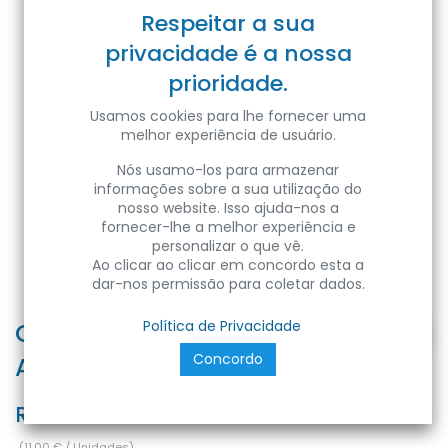
Respeitar a sua
privacidade é a nossa
prioridade.
Usamos cookies para lhe fornecer uma
melhor experiência de usuário.
Nós usamo-los para armazenar
informações sobre a sua utilização do
nosso website. Isso ajuda-nos a
fornecer-lhe a melhor experiência e
personalizar o que vê.
Ao clicar ao clicar em concordo esta a
dar-nos permissão para coletar dados.
COVER NERA 2m x PROFILO IN
Política de Privacidade
Concordo
ALLUMINIO KPRS-1611N
Ref:
PRCN-1611N
(
11,00
€
/
Unidades
)