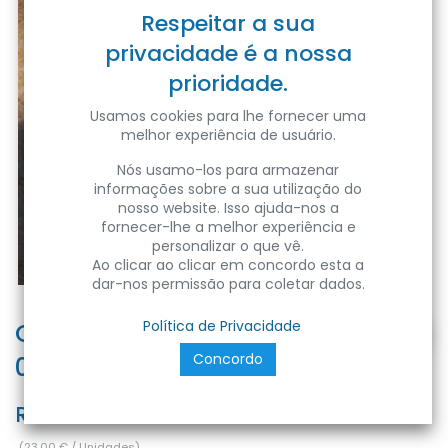
Respeitar a sua
privacidade é a nossa
prioridade.
Usamos cookies para lhe fornecer uma
melhor experiência de usuário.
Nós usamo-los para armazenar
informações sobre a sua utilização do
nosso website. Isso ajuda-nos a
fornecer-lhe a melhor experiência e
personalizar o que vê.
Ao clicar ao clicar em concordo esta a
dar-nos permissão para coletar dados.
CALPESTABILE LED PAVI 2 luci
Política de Privacidade
Concordo
0.80W 4000K IP67
Ref:
PAVI2L-087040
(
23,00
€
/
Unidades
)