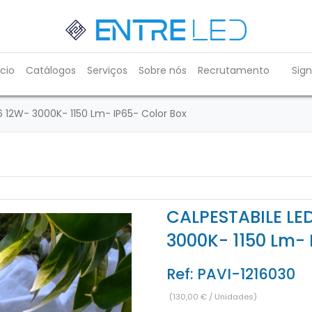
ício
Catálogos
Serviços
Sobre nós
Recrutamento
Sign
6 12W- 3000K- 1150 Lm- IP65- Color Box
CALPESTABILE LED
3000K- 1150 Lm- 
Ref:
PAVI-1216030
(
130,00
€
/
Unidades
)