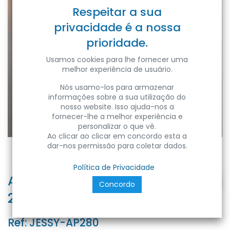
Respeitar a sua
privacidade é a nossa
prioridade.
Usamos cookies para lhe fornecer uma
melhor experiência de usuário.
Nós usamo-los para armazenar
informações sobre a sua utilização do
nosso website. Isso ajuda-nos a
fornecer-lhe a melhor experiência e
personalizar o que vê.
Ao clicar ao clicar em concordo esta a
dar-nos permissão para coletar dados.
Política de Privacidade
APPLIQUE IN GESSO JESSY
Concordo
280x140x140- G9- IP20- Color Box
Ref:
JESSY-AP280