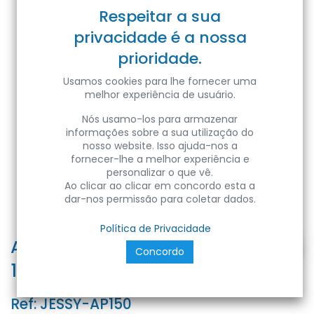
Respeitar a sua
privacidade é a nossa
prioridade.
Usamos cookies para lhe fornecer uma
melhor experiência de usuário.
Nós usamo-los para armazenar
informações sobre a sua utilização do
nosso website. Isso ajuda-nos a
fornecer-lhe a melhor experiência e
personalizar o que vê.
Ao clicar ao clicar em concordo esta a
dar-nos permissão para coletar dados.
Política de Privacidade
APPLIQUE IN GESSO JESSY
Concordo
150x215x115- G9- IP20- Color Box
Ref:
JESSY-AP150