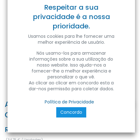
Respeitar a sua
privacidade é a nossa
prioridade.
Usamos cookies para lhe fornecer uma
melhor experiência de usuário.
Nós usamo-los para armazenar
informações sobre a sua utilização do
nosso website. Isso ajuda-nos a
fornecer-lhe a melhor experiência e
personalizar o que vê.
Ao clicar ao clicar em concordo esta a
dar-nos permissão para coletar dados.
APPLIQUE IN GESSO 115x115x115 -
Política de Privacidade
Concordo
G9 - IP20 - Color Box
Ref:
JESSY-AP115
(
34,75
€
/
Unidades
)