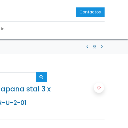
Contactos
 In
rapana stal 3 x
R-U-2-01