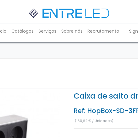
ício
Catálogos
Serviços
Sobre nós
Recrutamento
Sign
Caixa de salto d
Ref:
HopBox-SD-3F
(
139,62
€
/
Unidades
)