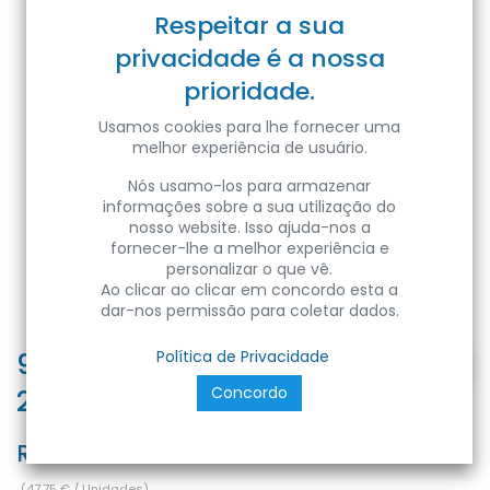
Respeitar a sua
privacidade é a nossa
prioridade.
Usamos cookies para lhe fornecer uma
melhor experiência de usuário.
Nós usamo-los para armazenar
informações sobre a sua utilização do
nosso website. Isso ajuda-nos a
fornecer-lhe a melhor experiência e
personalizar o que vê.
Ao clicar ao clicar em concordo esta a
dar-nos permissão para coletar dados.
9022 Fio Coluna Transparente
Política de Privacidade
Concordo
2x1mm (100 metros)
Ref:
FVD-WIR9022
(
47,75
€
/
Unidades
)