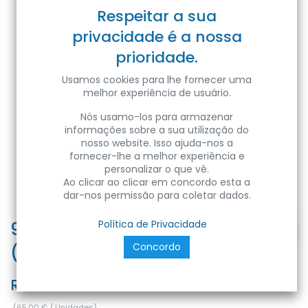
Respeitar a sua
privacidade é a nossa
prioridade.
Usamos cookies para lhe fornecer uma
melhor experiência de usuário.
Nós usamo-los para armazenar
informações sobre a sua utilização do
nosso website. Isso ajuda-nos a
fornecer-lhe a melhor experiência e
personalizar o que vê.
Ao clicar ao clicar em concordo esta a
dar-nos permissão para coletar dados.
9004 Fio Coluna Branco 2x1.50
Política de Privacidade
Concordo
(100 metros)
Ref:
FVD-WIR9004
(
65,00
€
/
Unidades
)