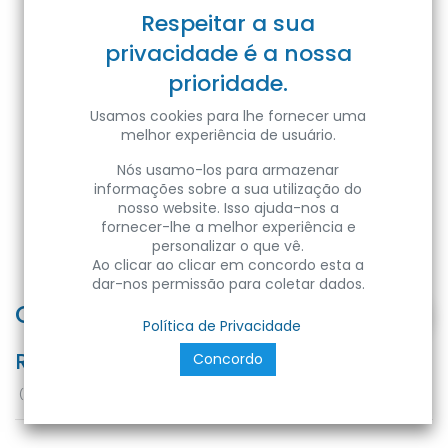
Respeitar a sua
privacidade é a nossa
prioridade.
Usamos cookies para lhe fornecer uma
melhor experiência de usuário.
Nós usamo-los para armazenar
informações sobre a sua utilização do
nosso website. Isso ajuda-nos a
fornecer-lhe a melhor experiência e
personalizar o que vê.
Ao clicar ao clicar em concordo esta a
dar-nos permissão para coletar dados.
Comando remoto EASY RGBW RF
Política de Privacidade
Ref:
ECT-EASY-RGBW-REMOTE
Concordo
(
25,60
€
/
Unidades
)