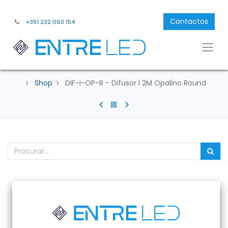
Contactos
+351 232 093 154
Shop
DIF-I-OP-R - Difusor I 2M Opalino Round