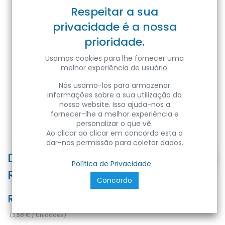
Respeitar a sua
privacidade é a nossa
prioridade.
Usamos cookies para lhe fornecer uma
melhor experiência de usuário.
Nós usamo-los para armazenar
informações sobre a sua utilização do
nosso website. Isso ajuda-nos a
fornecer-lhe a melhor experiência e
personalizar o que vê.
Ao clicar ao clicar em concordo esta a
dar-nos permissão para coletar dados.
DIF-I-OP-R - Difusor I 2M Opalino
Política de Privacidade
Round
Concordo
Ref:
DIF-I-OP-R
(
3,58
€
/
Unidades
)