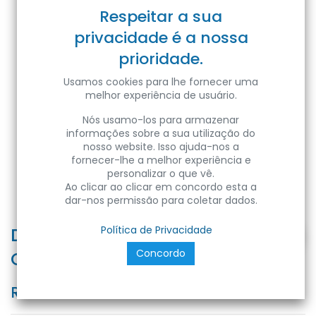
Respeitar a sua
privacidade é a nossa
prioridade.
Usamos cookies para lhe fornecer uma
melhor experiência de usuário.
Nós usamo-los para armazenar
informações sobre a sua utilização do
nosso website. Isso ajuda-nos a
fornecer-lhe a melhor experiência e
personalizar o que vê.
Ao clicar ao clicar em concordo esta a
dar-nos permissão para coletar dados.
DIF-A2-OP-20M - Difusor A 20M
Política de Privacidade
Concordo
Opalino c/aba
Ref:
DIF-A2-OP-20M