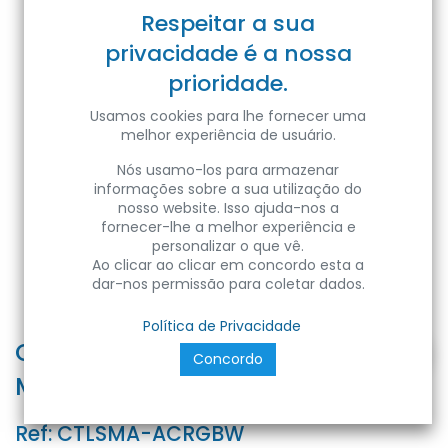
Respeitar a sua
privacidade é a nossa
prioridade.
Usamos cookies para lhe fornecer uma
melhor experiência de usuário.
Nós usamo-los para armazenar
informações sobre a sua utilização do
nosso website. Isso ajuda-nos a
fornecer-lhe a melhor experiência e
personalizar o que vê.
Ao clicar ao clicar em concordo esta a
dar-nos permissão para coletar dados.
Política de Privacidade
CONTROLLER SMART ACCENTO -
Concordo
MAX 120W - IP20 - Color Box
Ref:
CTLSMA-ACRGBW