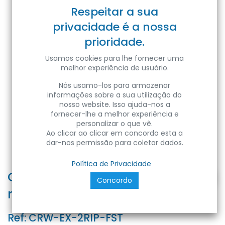
Respeitar a sua
privacidade é a nossa
prioridade.
Usamos cookies para lhe fornecer uma
melhor experiência de usuário.
Nós usamo-los para armazenar
informações sobre a sua utilização do
nosso website. Isso ajuda-nos a
fornecer-lhe a melhor experiência e
personalizar o que vê.
Ao clicar ao clicar em concordo esta a
dar-nos permissão para coletar dados.
Política de Privacidade
CROWNER in FOREX 550 x H300
Concordo
mm per EXPO-2RIP - FIESTA
Ref:
CRW-EX-2RIP-FST