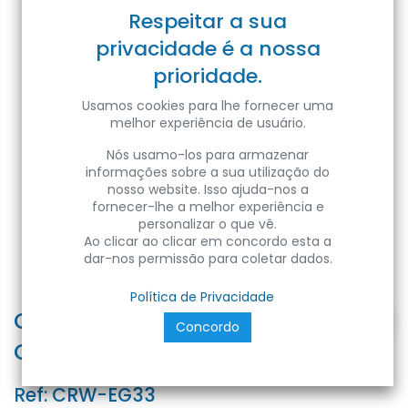
Respeitar a sua
privacidade é a nossa
prioridade.
Usamos cookies para lhe fornecer uma
melhor experiência de usuário.
Nós usamo-los para armazenar
informações sobre a sua utilização do
nosso website. Isso ajuda-nos a
fornecer-lhe a melhor experiência e
personalizar o que vê.
Ao clicar ao clicar em concordo esta a
dar-nos permissão para coletar dados.
Política de Privacidade
CROWNER x pallbox - GOCCIA
Concordo
CLASSICHE - Blister 3pz
Ref:
CRW-EG33