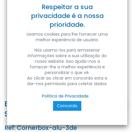
Respeitar a sua
privacidade é a nossa
prioridade.
Usamos cookies para lhe fornecer uma
melhor experiência de usuário.
Nós usamo-los para armazenar
informações sobre a sua utilização do
nosso website. Isso ajuda-nos a
fornecer-lhe a melhor experiência e
personalizar o que vê.
Ao clicar ao clicar em concordo esta a
dar-nos permissão para coletar dados.
Política de Privacidade
Bloco tomada canto Alumínio 3x
Concordo
Schucko, cabo de 1,8m
Ref:
Cornerbox-alu-3de