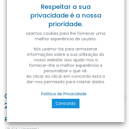
Respeitar a sua
privacidade é a nossa
prioridade.
Usamos cookies para lhe fornecer uma
melhor experiência de usuário.
Nós usamo-los para armazenar
informações sobre a sua utilização do
nosso website. Isso ajuda-nos a
fornecer-lhe a melhor experiência e
personalizar o que vê.
Ao clicar ao clicar em concordo esta a
dar-nos permissão para coletar dados.
COR003-B - Perfil Alumínio Canto
Política de Privacidade
Concordo
2M Lacado Preto
Ref:
COR003-B
(
16,47
€
/
Unidades
)