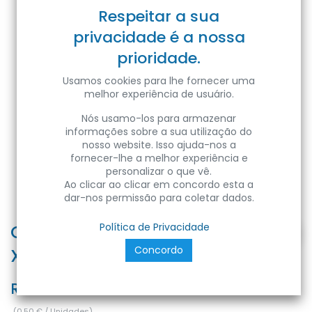
Respeitar a sua
privacidade é a nossa
prioridade.
Usamos cookies para lhe fornecer uma
melhor experiência de usuário.
Nós usamo-los para armazenar
informações sobre a sua utilização do
nosso website. Isso ajuda-nos a
fornecer-lhe a melhor experiência e
personalizar o que vê.
Ao clicar ao clicar em concordo esta a
dar-nos permissão para coletar dados.
Conect. Emenda c/solda s/cabo
Política de Privacidade
Concordo
X 10mm 4s 4A
Ref:
CNT-9910X
(
0,50
€
/
Unidades
)