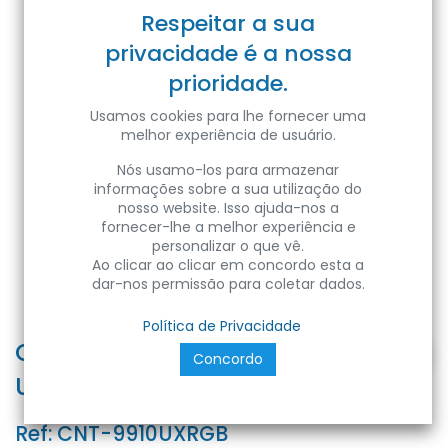
Respeitar a sua
privacidade é a nossa
prioridade.
Usamos cookies para lhe fornecer uma
melhor experiência de usuário.
Nós usamo-los para armazenar
informações sobre a sua utilização do
nosso website. Isso ajuda-nos a
fornecer-lhe a melhor experiência e
personalizar o que vê.
Ao clicar ao clicar em concordo esta a
dar-nos permissão para coletar dados.
Política de Privacidade
Conect. Emenda s/solda s/cabo
Concordo
UNIÃO X RGB 10mm 4s 4A
Ref:
CNT-9910UXRGB