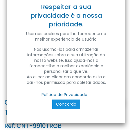
Respeitar a sua
privacidade é a nossa
prioridade.
Usamos cookies para lhe fornecer uma
melhor experiência de usuário.
Nós usamo-los para armazenar
informações sobre a sua utilização do
nosso website. Isso ajuda-nos a
fornecer-lhe a melhor experiência e
personalizar o que vê.
Ao clicar ao clicar em concordo esta a
dar-nos permissão para coletar dados.
Política de Privacidade
Conect. Emenda c/solda s/cabo
Concordo
T RGB 10mm 3s 4A
Ref:
CNT-9910TRGB