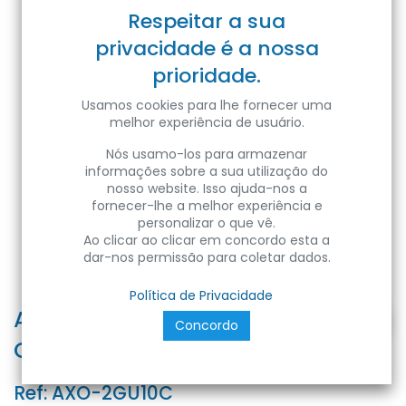
Respeitar a sua
privacidade é a nossa
prioridade.
Usamos cookies para lhe fornecer uma
melhor experiência de usuário.
Nós usamo-los para armazenar
informações sobre a sua utilização do
nosso website. Isso ajuda-nos a
fornecer-lhe a melhor experiência e
personalizar o que vê.
Ao clicar ao clicar em concordo esta a
dar-nos permissão para coletar dados.
Política de Privacidade
APPLIQUE LED AXO BIDIREZ.
Concordo
CORTEN - GU10 - IP44 - Color Box
Ref:
AXO-2GU10C