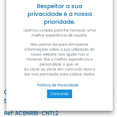
Respeitar a sua
privacidade é a nossa
prioridade.
Usamos cookies para lhe fornecer uma
melhor experiência de usuário.
Nós usamo-los para armazenar
informações sobre a sua utilização do
nosso website. Isso ajuda-nos a
fornecer-lhe a melhor experiência e
personalizar o que vê.
Ao clicar ao clicar em concordo esta a
dar-nos permissão para coletar dados.
Política de Privacidade
CONNETTORE BINARY a "T" BIANCO
Concordo
SINISTRO/SINISTRO - Plastic Bag
Ref:
ACBNRBI-CNTL2