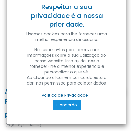
Respeitar a sua
privacidade é a nossa
prioridade.
Usamos cookies para lhe fornecer uma
melhor experiência de usuário.
Nós usamo-los para armazenar
informações sobre a sua utilização do
nosso website. Isso ajuda-nos a
fornecer-lhe a melhor experiência e
personalizar o que vê.
Ao clicar ao clicar em concordo esta a
dar-nos permissão para coletar dados.
AYDOS-20 20W 230V 4200K IP65
Política de Privacidade
BLACK
Concordo
Ref:
8699490909584
(
20,00
€
/
Unidades
)