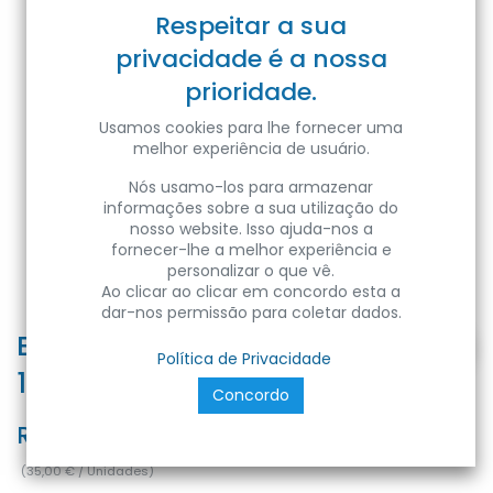
Respeitar a sua
privacidade é a nossa
prioridade.
Usamos cookies para lhe fornecer uma
melhor experiência de usuário.
Nós usamo-los para armazenar
informações sobre a sua utilização do
nosso website. Isso ajuda-nos a
fornecer-lhe a melhor experiência e
personalizar o que vê.
Ao clicar ao clicar em concordo esta a
dar-nos permissão para coletar dados.
BANYO VE MUTFAK ASPİRATÖRÜ
Política de Privacidade
150 -FÜME-
Concordo
Ref:
8699490908082
(
35,00
€
/
Unidades
)