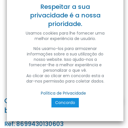
Respeitar a sua
privacidade é a nossa
prioridade.
Usamos cookies para lhe fornecer uma
melhor experiência de usuário.
Nós usamo-los para armazenar
informações sobre a sua utilização do
nosso website. Isso ajuda-nos a
fornecer-lhe a melhor experiência e
personalizar o que vê.
Ao clicar ao clicar em concordo esta a
dar-nos permissão para coletar dados.
Política de Privacidade
CALHA-10 | Caha técnica de PVC
Concordo
branca com furação 100x40 2M
Ref:
8699430130603