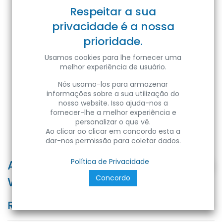
Respeitar a sua
privacidade é a nossa
prioridade.
Usamos cookies para lhe fornecer uma
melhor experiência de usuário.
Nós usamo-los para armazenar
informações sobre a sua utilização do
nosso website. Isso ajuda-nos a
fornecer-lhe a melhor experiência e
personalizar o que vê.
Ao clicar ao clicar em concordo esta a
dar-nos permissão para coletar dados.
ALEXIS/SQ-30 3CCT 30W SQUARE
Política de Privacidade
Concordo
WHITE 160-265V
Ref:
8683684228667