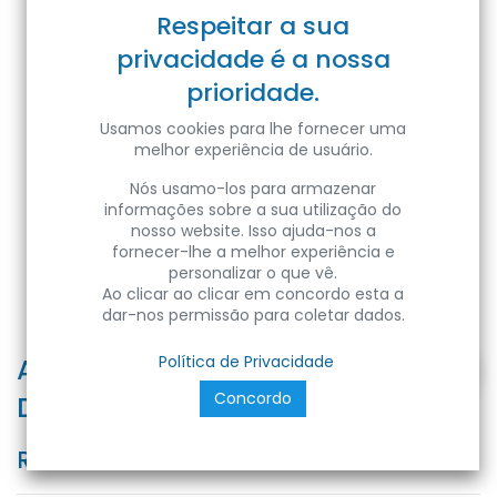
Respeitar a sua
privacidade é a nossa
prioridade.
Usamos cookies para lhe fornecer uma
melhor experiência de usuário.
Nós usamo-los para armazenar
informações sobre a sua utilização do
nosso website. Isso ajuda-nos a
fornecer-lhe a melhor experiência e
personalizar o que vê.
Ao clicar ao clicar em concordo esta a
dar-nos permissão para coletar dados.
AMARA 6W BLACK 6400K 220V LED
Política de Privacidade
Concordo
DONWLIGHT
Ref:
8683684218644