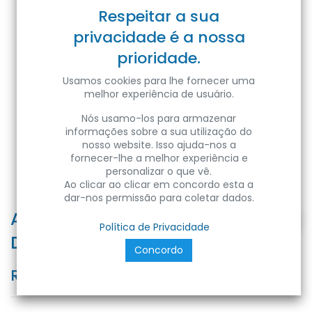
Respeitar a sua
privacidade é a nossa
prioridade.
Usamos cookies para lhe fornecer uma
melhor experiência de usuário.
Nós usamo-los para armazenar
informações sobre a sua utilização do
nosso website. Isso ajuda-nos a
fornecer-lhe a melhor experiência e
personalizar o que vê.
Ao clicar ao clicar em concordo esta a
dar-nos permissão para coletar dados.
AZELYA-1 BL MR16 RND
Política de Privacidade
DOWNLIGHT FITTING
Concordo
Ref:
8683684216954