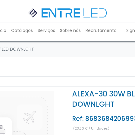
ício
Catálogos
Serviços
Sobre nós
Recrutamento
Sign
V LED DOWNLGHT
ALEXA-30 30W B
DOWNLGHT
Ref:
868368420699
(
23,50
€
/
Unidades
)