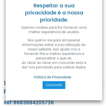
Respeitar a sua
privacidade é a nossa
prioridade.
Usamos cookies para lhe fornecer uma
melhor experiência de usuário.
Nós usamo-los para armazenar
informações sobre a sua utilização do
nosso website. Isso ajuda-nos a
fornecer-lhe a melhor experiência e
personalizar o que vê.
Ao clicar ao clicar em concordo esta a
dar-nos permissão para coletar dados.
Política de Privacidade
128-REFLEX-SQ/L GOLD SQUARE
Concordo
REFLECTOR FOR SALSA-SQ/L
Ref:
8683684205736