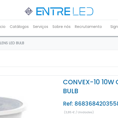
ício
Catálogos
Serviços
Sobre nós
Recrutamento
Sign
LENS LED BULB
CONVEX-10 10W G
BULB
Ref:
868368420355
(
3,85
€
/
Unidades
)