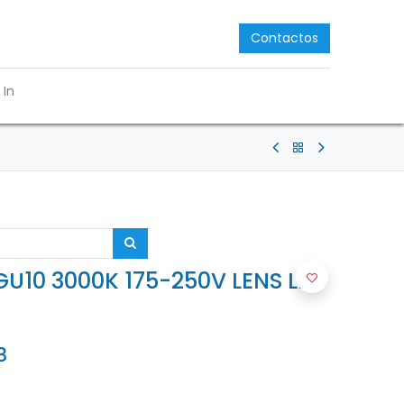
Contactos
 In
U10 3000K 175-250V LENS LED
8