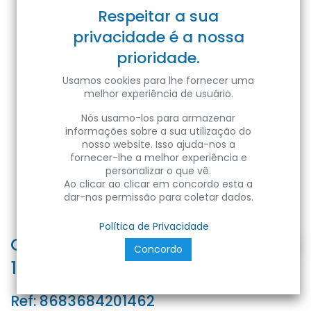
Respeitar a sua
privacidade é a nossa
prioridade.
Usamos cookies para lhe fornecer uma
melhor experiência de usuário.
Nós usamo-los para armazenar
informações sobre a sua utilização do
nosso website. Isso ajuda-nos a
fornecer-lhe a melhor experiência e
personalizar o que vê.
Ao clicar ao clicar em concordo esta a
dar-nos permissão para coletar dados.
Política de Privacidade
CONCORDE-36 36W BLACK 4000K
Concordo
180-240V L.SUSPENSION
Ref:
8683684201462