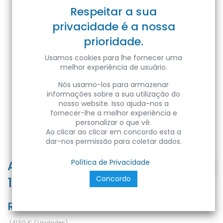
Respeitar a sua
privacidade é a nossa
prioridade.
Usamos cookies para lhe fornecer uma
melhor experiência de usuário.
Nós usamo-los para armazenar
informações sobre a sua utilização do
nosso website. Isso ajuda-nos a
fornecer-lhe a melhor experiência e
personalizar o que vê.
Ao clicar ao clicar em concordo esta a
dar-nos permissão para coletar dados.
ASLAN-100 100W WHITE 6400K
Política de Privacidade
Concordo
175-250V LED PROJ.
Ref:
8680985597973
(
41,50
€
/
Unidades
)