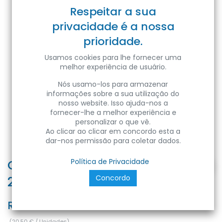
Respeitar a sua
privacidade é a nossa
prioridade.
Usamos cookies para lhe fornecer uma
melhor experiência de usuário.
Nós usamo-los para armazenar
informações sobre a sua utilização do
nosso website. Isso ajuda-nos a
fornecer-lhe a melhor experiência e
personalizar o que vê.
Ao clicar ao clicar em concordo esta a
dar-nos permissão para coletar dados.
CARLA-32 32W WH 4200K 100-
Política de Privacidade
Concordo
265V LD SURFACE L
Ref:
8680985589060
(
20,50
€
/
Unidades
)