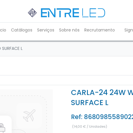
ício
Catálogos
Serviços
Sobre nós
Recrutamento
Sign
 SURFACE L
CARLA-24 24W W
SURFACE L
Ref:
868098558902
(
14,00
€
/
Unidades
)