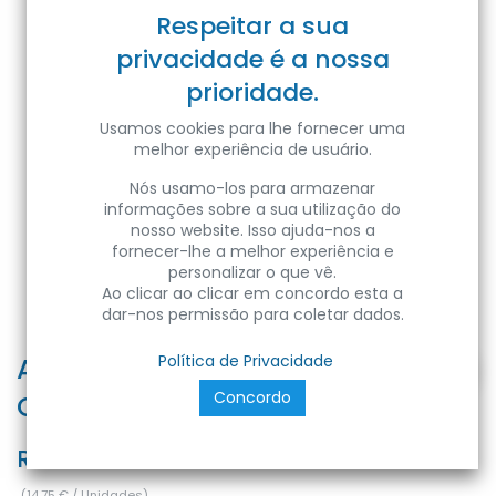
Respeitar a sua
privacidade é a nossa
prioridade.
Usamos cookies para lhe fornecer uma
melhor experiência de usuário.
Nós usamo-los para armazenar
informações sobre a sua utilização do
nosso website. Isso ajuda-nos a
fornecer-lhe a melhor experiência e
personalizar o que vê.
Ao clicar ao clicar em concordo esta a
dar-nos permissão para coletar dados.
ATOM 250V IP54 16A SOCKET+10A
Política de Privacidade
Concordo
COMMUTATOR
Ref:
8680985582757
(
14,75
€
/
Unidades
)