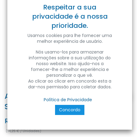
Respeitar a sua
privacidade é a nossa
prioridade.
Usamos cookies para lhe fornecer uma
melhor experiência de usuário.
Nós usamo-los para armazenar
informações sobre a sua utilização do
nosso website. Isso ajuda-nos a
fornecer-lhe a melhor experiência e
personalizar o que vê.
Ao clicar ao clicar em concordo esta a
dar-nos permissão para coletar dados.
ATOM 16A/250V IP54
Política de Privacidade
SOCKET+SOCKET FR
Concordo
Ref:
8680985582733
(
14,25
€
/
Unidades
)