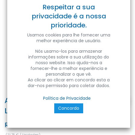
Respeitar a sua
privacidade é a nossa
prioridade.
Usamos cookies para lhe fornecer uma
melhor experiência de usuário.
Nós usamo-los para armazenar
informações sobre a sua utilização do
nosso website. Isso ajuda-nos a
fornecer-lhe a melhor experiência e
personalizar o que vê.
Ao clicar ao clicar em concordo esta a
dar-nos permissão para coletar dados.
ALEXA-30 30W 7000K 100-285V
Política de Privacidade
Concordo
LED DOWNLGHT
Ref:
8680985581514
(
21,75
€
/
Unidades
)