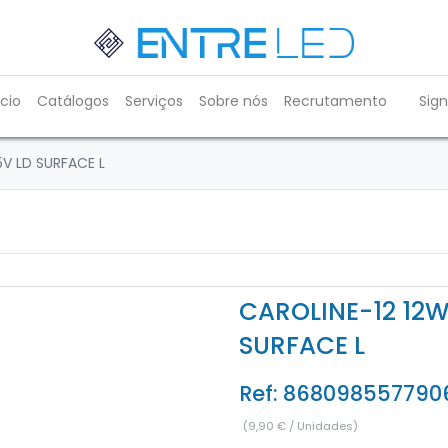
ício
Catálogos
Serviços
Sobre nós
Recrutamento
Sign
V LD SURFACE L
CAROLINE-12 12W
SURFACE L
Ref:
868098557790
(
9,90
€
/
Unidades
)