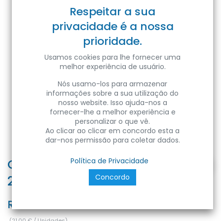
Respeitar a sua
privacidade é a nossa
prioridade.
Usamos cookies para lhe fornecer uma
melhor experiência de usuário.
Nós usamo-los para armazenar
informações sobre a sua utilização do
nosso website. Isso ajuda-nos a
fornecer-lhe a melhor experiência e
personalizar o que vê.
Ao clicar ao clicar em concordo esta a
dar-nos permissão para coletar dados.
CLARA-15 15W WHITE 4200K 100-
Política de Privacidade
Concordo
265V L.DOWNLIGHT
Ref:
8680985577883
(
21,00
€
/
Unidades
)