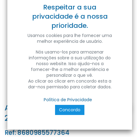
Respeitar a sua
privacidade é a nossa
prioridade.
Usamos cookies para lhe fornecer uma
melhor experiência de usuário.
Nós usamo-los para armazenar
informações sobre a sua utilização do
nosso website. Isso ajuda-nos a
fornecer-lhe a melhor experiência e
personalizar o que vê.
Ao clicar ao clicar em concordo esta a
dar-nos permissão para coletar dados.
Política de Privacidade
ARTEMIS-100 100W 4200K 85-
Concordo
265V LED UFO HIGH BAY
Ref:
8680985577364