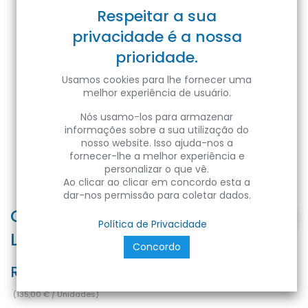
Respeitar a sua
privacidade é a nossa
prioridade.
Usamos cookies para lhe fornecer uma
melhor experiência de usuário.
Nós usamo-los para armazenar
informações sobre a sua utilização do
nosso website. Isso ajuda-nos a
fornecer-lhe a melhor experiência e
personalizar o que vê.
Ao clicar ao clicar em concordo esta a
dar-nos permissão para coletar dados.
CRATER 20W 4000K 180-240V
Política de Privacidade
L.SUSPEN
Concordo
Ref:
8680985576374
(
135,00
€
/
Unidades
)