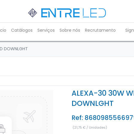
ício
Catálogos
Serviços
Sobre nós
Recrutamento
Sign
LED DOWNLGHT
ALEXA-30 30W W
DOWNLGHT
Ref:
868098556697
(
21,75
€
/
Unidades
)